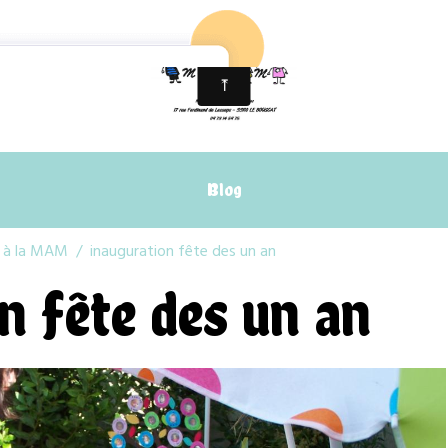
Blog
s à la MAM
inauguration fête des un an
n fête des un an