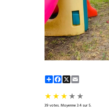
Partager
Facebook
X
Email
★
★
★
★
★
39
votes. Moyenne
3.4
sur 5.