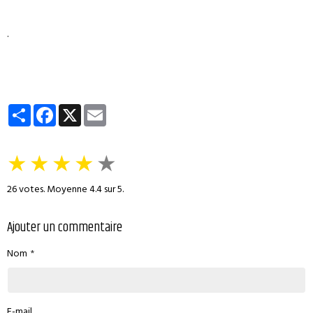
.
Partager
Facebook
X
Email
★
★
★
★
★
26
votes. Moyenne
4.4
sur 5.
Ajouter un commentaire
Nom
E-mail