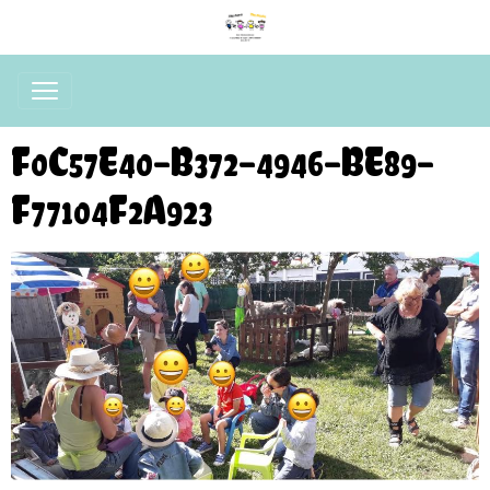
F0C57E40-B372-4946-BE89-
F77104F2A923