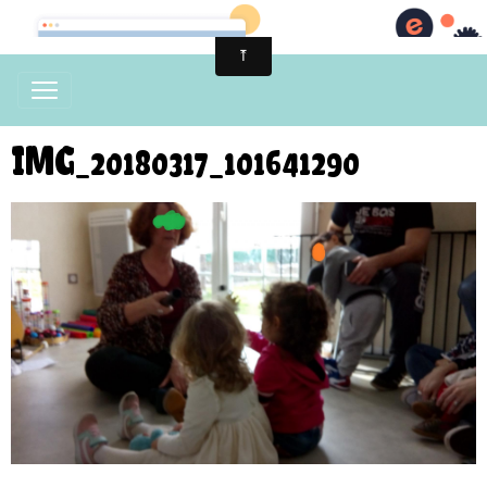
IMG_20180317_101641290